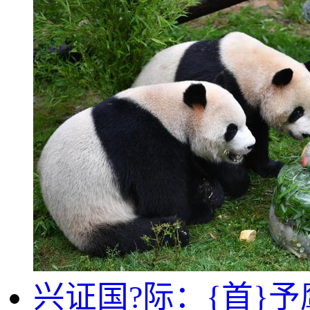
兴证国?际：{首}