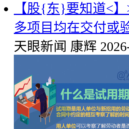
【股{东}要知道<】
多项目均在交付或
天眼新闻
康辉
2026