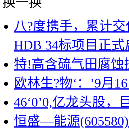
换一换
八?度携手，累计交
HDB 34标项目正
特!高含硫气田腐蚀
欧林生?物‘：’9月
46‘0’0,亿龙头
恒盛—能源(60558