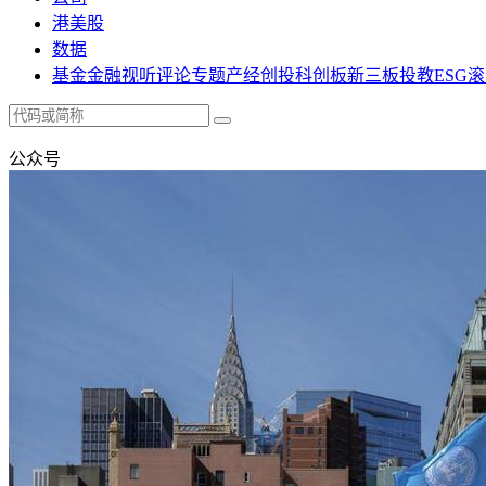
港美股
数据
基金
金融
视听
评论
专题
产经
创投
科创板
新三板
投教
ESG
滚
公众号