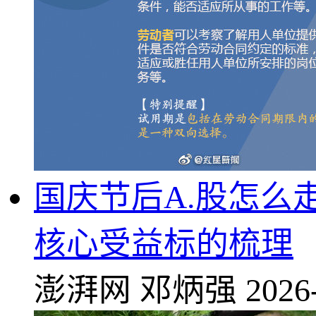
国庆节后A.股怎么
核心受益标的梳理
澎湃网
邓炳强
2026