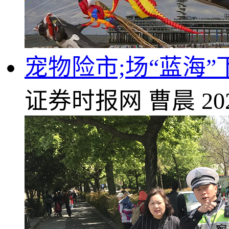
宠物险市;场“蓝海”
证券时报网
曹晨
20