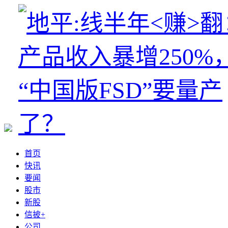
首页
快讯
要闻
股市
新股
信披+
公司