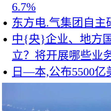
6.7%
东方电.气集团自主
中{央}企业、地方
立？将开展哪些业
日—本,公布550