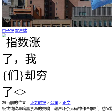
电子报
客户端
您当前的位置：
证券时报
>
公司
>
正文
极致纯欲与暗黑禁忌的交响：濑户环奈无码神作全解析，感官