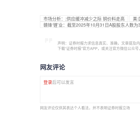
市场分析：;供应缓冲减少之际 铜价料走高
美
赣锋‘锂’业：截至2025年10月31日A股股东人数为39
声明：证券时报力求信息真实、准确，文章提及内
下载“证券时报”官方APP，或关注官方微信公众
网友评论
登录
后可以发言
网友评论仅供其表达个人看法，并不表明证券时报立场