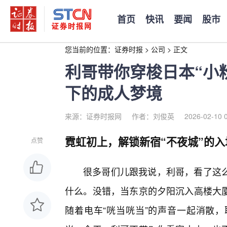
首页
快讯
要闻
股市
您当前的位置：
证券时报
>
公司
>
正文
利哥带你穿梭日本“小
下的成人梦境
来源：证券时报网
作者：刘俊英
2026-02-10 
霓虹初上，解锁新宿“不夜城”的入
点赞
很多哥们儿跟我说，利哥，看了这么
什么。没错，当东京的夕阳沉入高楼大厦
随着电车“咣当咣当”的声音一起消散