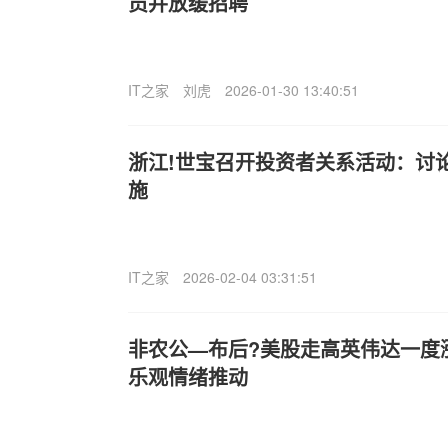
员并放缓招聘
IT之家
刘虎
2026-01-30 13:40:51
浙江!世宝召开投资者关系活动：讨
施
IT之家
2026-02-04 03:31:51
非农公—布后?美股走高英伟达一度涨
乐观情绪推动